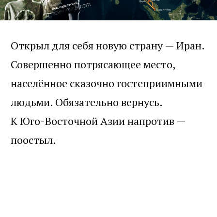
Открыл для себя новую страну — Иран.
Совершенно потрясающее место,
населённое сказочно гостеприимными
людьми. Обязательно вернусь.
К Юго-Восточной Азии напротив —
поостыл.
Познакомился с массой замечательных
людей (приветы в Краснодар и в Киев, в
Самару и в Москву, also greetings to
Kermanshah, Esfahan and Darab) и