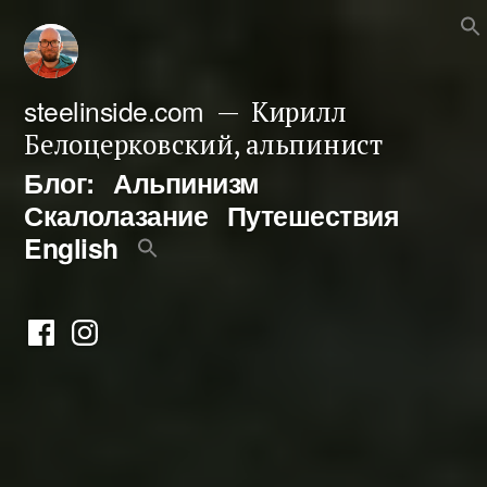
Перейти
к
содержимому
steelinside.com
Кирилл
Белоцерковский, альпинист
Блог:
Альпинизм
Скалолазание
Путешествия
English
Фейсбук
Инстаграм