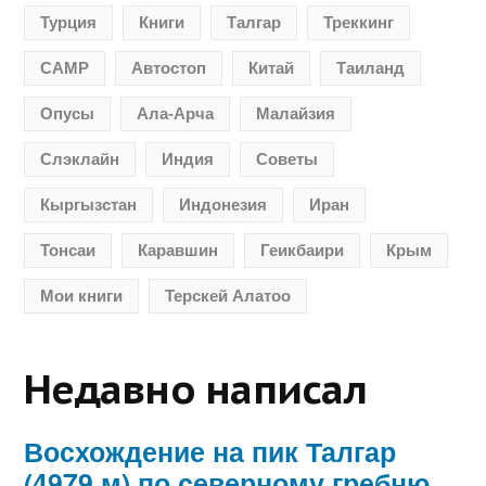
Турция
Книги
Талгар
Треккинг
CAMP
Автостоп
Китай
Таиланд
Опусы
Ала-Арча
Малайзия
Слэклайн
Индия
Советы
Кыргызстан
Индонезия
Иран
Тонсаи
Каравшин
Геикбаири
Крым
Мои книги
Терскей Алатоо
Недавно написал
Восхождение на пик Талгар
(4979 м) по северному гребню