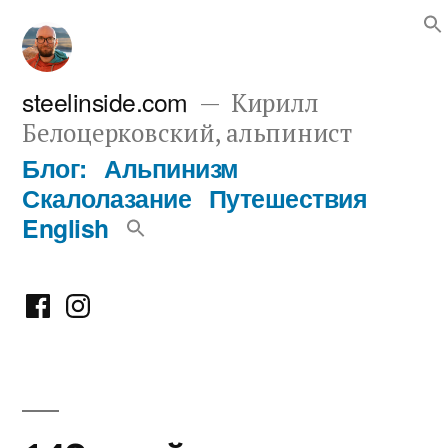
Перейти
к
содержимому
steelinside.com
Кирилл
Белоцерковский, альпинист
Блог:
Альпинизм
Скалолазание
Путешествия
English
Фейсбук
Инстаграм