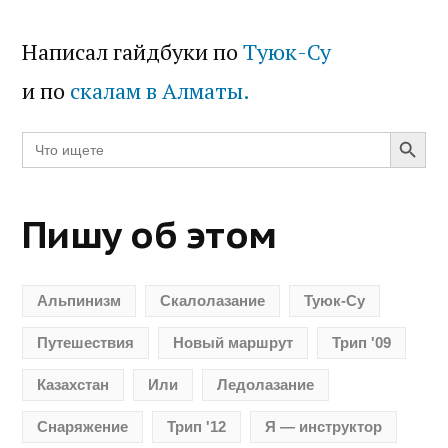
Написал гайдбуки по
Туюк-Су
и по
скалам в Алматы.
Search Butt
Search
for:
Пишу об этом
Альпинизм
Скалолазание
Туюк-Су
Путешествия
Новый маршрут
Трип '09
Казахстан
Или
Ледолазание
Снаряжение
Трип '12
Я — инструктор