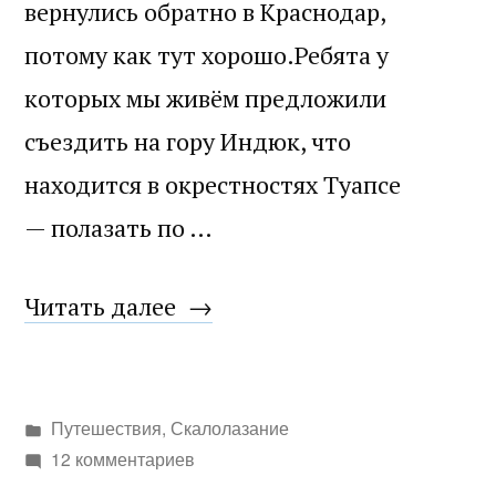
вернулись обратно в Краснодар,
потому как тут хорошо.Ребята у
которых мы живём предложили
съездить на гору Индюк, что
находится в окрестностях Туапсе
— полазать по …
«Краснодарский
Читать далее
край,
гора
Написано
Путешествия
,
Скалолазание
Индюк»
в
12 комментариев