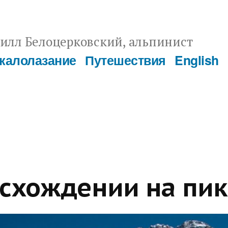
илл Белоцерковский, альпинист
калолазание
Путешествия
English
осхождении на пи