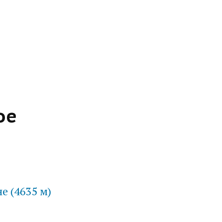
ое
е (4635 м)