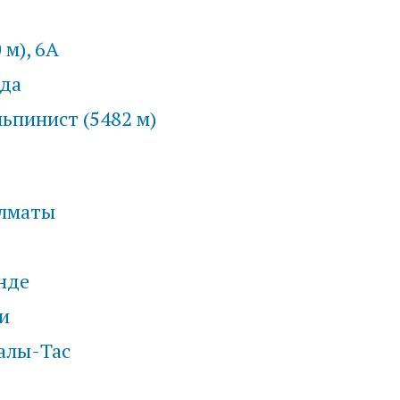
м), 6А
ода
льпинист (5482 м)
Алматы
нде
и
алы-Тас