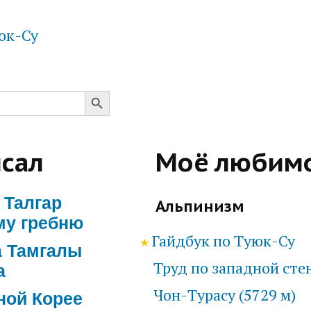
юк-Су
Search Button
сал
Моё любим
 Талгар
Альпинизм
ому гребню
Гайдбук по Туюк-Су
 Тамгалы
а
Труд по западной стен
Чон-Турасу (5729 м)
ной Корее