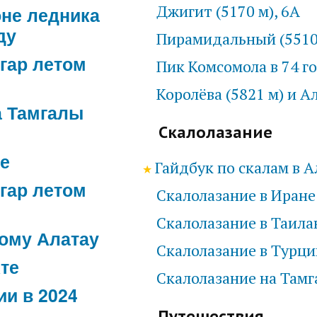
Джигит (5170 м), 6А
оне ледника
ду
Пирамидальный (5510 
гар летом
Пик Комсомола в 74 г
Королёва (5821 м) и А
 Тамгалы
Скалолазание
ке
Гайдбук по скалам в 
гар летом
Скалолазание в Иране
Скалолазание в Таила
ому Алатау
Скалолазание в Турци
Ате
Скалолазание на Тамг
ии в 2024
Путешествия