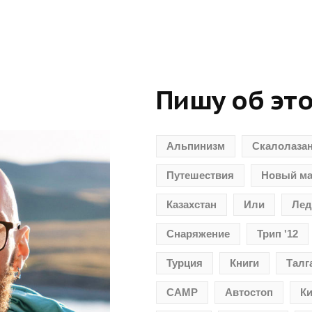
Пишу об эт
Альпинизм
Скалолаза
Путешествия
Новый м
Казахстан
Или
Лед
Снаряжение
Трип '12
Турция
Книги
Талг
CAMP
Автостоп
Ки