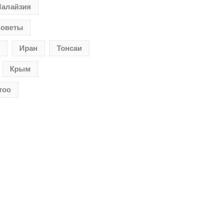
алайзия
оветы
Иран
Тонсаи
Крым
тоо