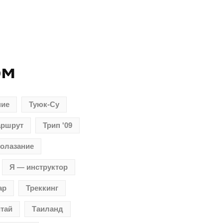
ом
ние
Туюк-Су
аршрут
Трип '09
олазание
Я — инструктор
ар
Треккинг
тай
Таиланд