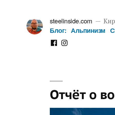
Перейти
к
steelinside.com
Кир
содержимому
Блог:
Альпинизм
С
Фейсбук
Инстаграм
Отчёт о в