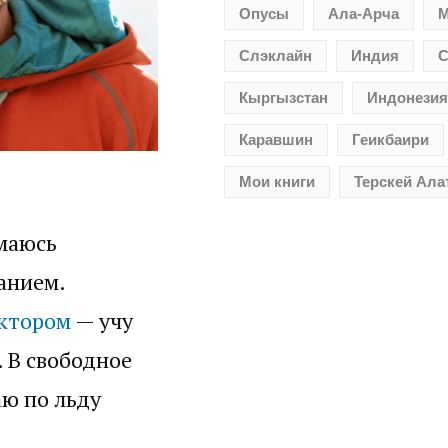
Опусы
Ала-Арча
М
Слэклайн
Индия
С
Кыргызстан
Индонезия
Каравшин
Геикбаири
Мои книги
Терскей Ала
имаюсь
анием.
уктором
— учу
. В свободное
аю по льду